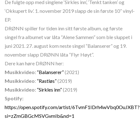
De fulgte opp med singlene ‘Sirkles inn’, ‘Tenkt tanken’ og
‘Okkupert liv’. 1. november 2019 slapp de sin første 10” vinyl-
EP.
DRØNN spiller for tiden inn sitt første album, og første
singel fra albumet var låta “Alene Sammen” som ble sluppet i
juni 2021. 27. august kom neste singel “Balanserer” og 19.
november slapp DRØNN låta “Flyr Høyt”.
Dere kan høre DRØNN her:
Musikkvideo:
“Balanserer”
(2021)
Musikkvideo
:
“Rastløs”
(2019)
Musikkvideo:
“Sirkles inn”
(2019)
Spotify:
https://open.spotify.com/artist/6TvmF1IDrh4wVbq0OuJXBT?
si=zZmGBGcMSVGvmIb&nd=1