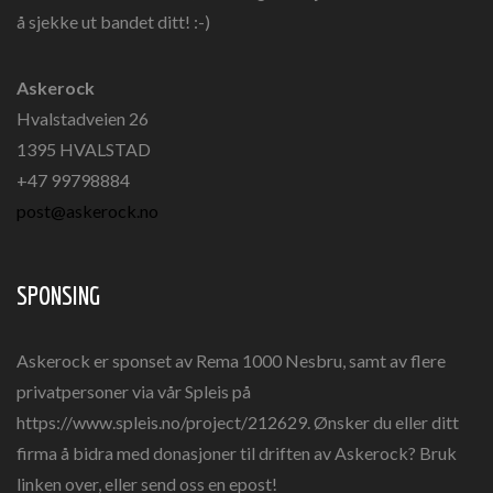
å sjekke ut bandet ditt! :-)
Askerock
Hvalstadveien 26
1395 HVALSTAD
+47 99798884
post@askerock.no
SPONSING
Askerock er sponset av Rema 1000 Nesbru, samt av flere
privatpersoner via vår Spleis på
https://www.spleis.no/project/212629. Ønsker du eller ditt
firma å bidra med donasjoner til driften av Askerock? Bruk
linken over, eller send oss en epost!