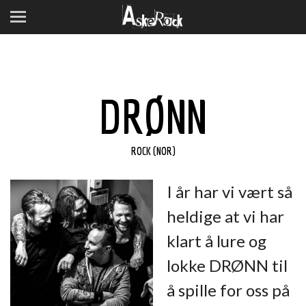
DRØNN
ROCK (NOR)
I år har vi vært så
heldige at vi har
klart å lure og
lokke DRØNN til
å spille for oss på