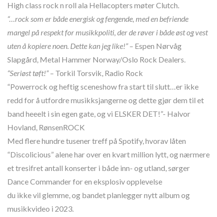
High class
rock
n roll ala Hellacopters møter Clutch.
“…
rock
som er både energisk og fengende, med en befriende
mangel på respekt for musikkpoliti, der de røver i både øst og vest
uten å kopiere noen. Dette kan jeg like!” –
Espen Nørvåg
Slapgård, Metal Hammer Norway/Oslo
Rock
Dealers.
“Seriøst tøft!” –
Torkil Torsvik, Radio
Rock
“Powerrock og heftig sceneshow fra start til slutt…er ikke
redd for å utfordre musikksjangerne og dette gjør dem til et
band heeelt i sin egen gate, og vi ELSKER DET!”- Halvor
Hovland, RønsenROCK
Med flere hundre tusener treff på Spotify, hvorav låten
“Discolicious” alene har over en kvart million lytt, og nærmere
et tresifret antall konserter i både inn- og utland, sørger
Dance Commander for en eksplosiv opplevelse
du ikke vil glemme, og bandet planlegger nytt album og
musikkvideo i 2023.