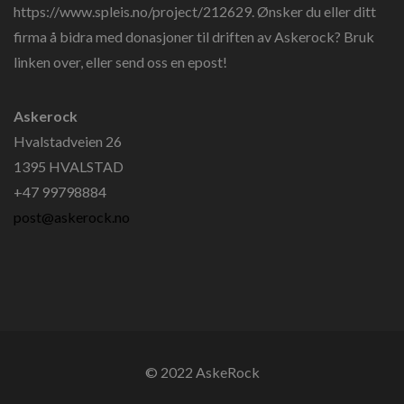
https://www.spleis.no/project/212629. Ønsker du eller ditt
firma å bidra med donasjoner til driften av Askerock? Bruk
linken over, eller send oss en epost!
Askerock
Hvalstadveien 26
1395 HVALSTAD
+47 99798884
post@askerock.no
© 2022 AskeRock