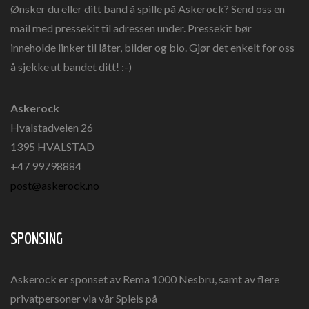
Ønsker du eller ditt band å spille på Askerock? Send oss en
mail med pressekit til adressen under. Pressekit bør
inneholde linker til låter, bilder og bio. Gjør det enkelt for oss
å sjekke ut bandet ditt! :-)
Askerock
Hvalstadveien 26
1395 HVALSTAD
+47 99798884
post@askerock.no
SPONSING
Askerock er sponset av Rema 1000 Nesbru, samt av flere
privatpersoner via vår Spleis på