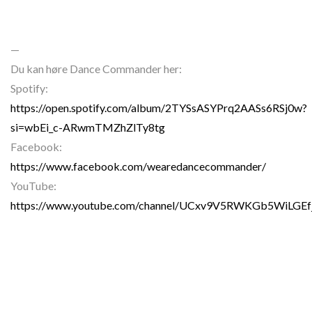
—
Du kan høre Dance Commander her:
Spotify:
https://open.spotify.com/album/2TYSsASYPrq2AASs6RSj0w?
si=wbEi_c-ARwmTMZhZlTy8tg
Facebook:
https://www.facebook.com/wearedancecommander/
YouTube:
https://www.youtube.com/channel/UCxv9V5RWKGb5WiLGEfj